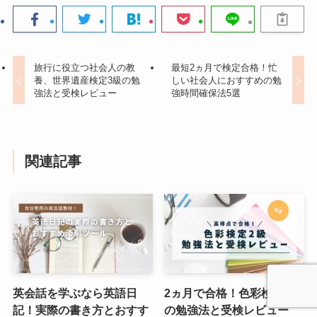
旅行に役立つ社会人の教
最短2ヵ月で検定合格！忙
養、世界遺産検定3級の勉
しい社会人におすすめの勉
強法と受検レビュー
強時間確保法5選
関連記事
英会話を学ぶなら英語日
2ヵ月で合格！色彩検定2級
記！実際の書き方とおすす
の勉強法と受検レビュー